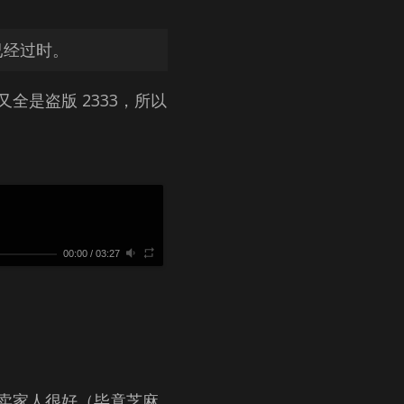
已经过时。
是盗版 2333，所以
00:00
/
03:27
卖家人很好（毕竟芝麻