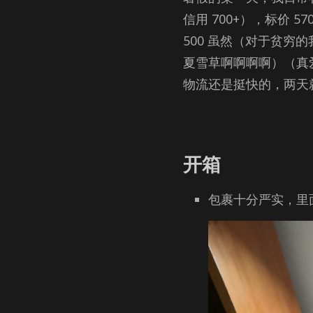
信用 700+），标价 5
500 虽然（对于贫穷
夏雪草啊啊啊啊）（真
物流还是挺快的，两天
开箱
包裹十分严实，里