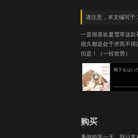
请注意，本文编写于 2
一直很喜欢夏雪草这款
很久都是处于求而不得
但是！（一转攻势）
靴下をはい
购买
暑假的某一天，我日常