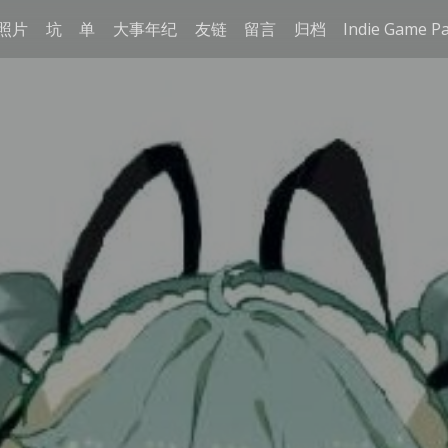
照片
坑
单
大事年纪
友链
留言
归档
Indie Game P