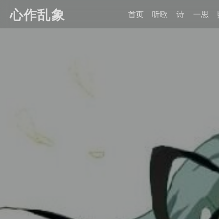
心作乱象
首页
听歌
诗
一思