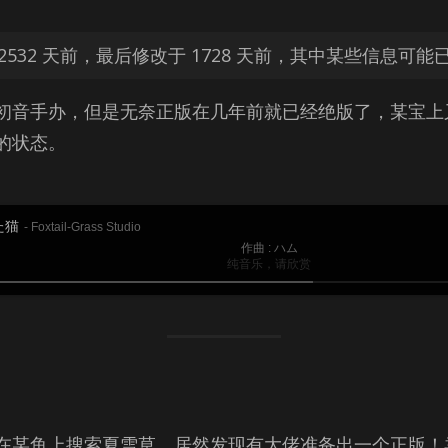
532 天前，最后修改于 1728 天前，其中某些信息可能
初音手办，但是无奈正版在几年前就已经绝版了，某宝上又全
的状态。
た猫
- Foxtail-Grass Studio
作曲 : ハム
纯音乐，请欣赏
在某鱼上搜索夏雪草，居然发现有大佬准备出一个正版！